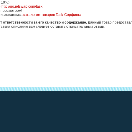
 10%).
е
http://go.jetswap.com/task
.
 просмотром!
пользовавшись
каталогом товаров Task-Серфинга
т ответственности за его качество и содержание.
Данный товар предоставл
етствия описанию вам следует оставить отрицательный отзыв.