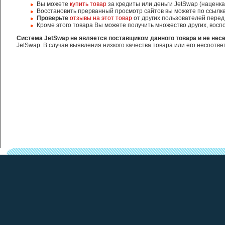
Вы можете
купить товар
за кредиты или деньги JetSwap (наценка
Восстановить прерванный просмотр сайтов вы можете по ссылк
Проверьте
отзывы на этот товар
от других пользователей перед
Кроме этого товара Вы можете получить множество других, вос
Система JetSwap не является поставщиком данного товара и не несе
JetSwap. В случае выявления низкого качества товара или его несоотв