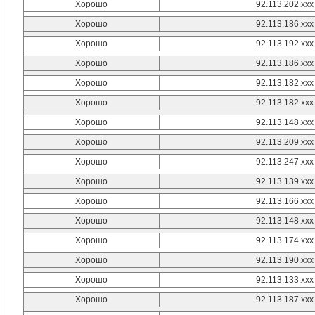
Хорошо
92.113.202.xxx
Хорошо
92.113.186.xxx
Хорошо
92.113.192.xxx
Хорошо
92.113.186.xxx
Хорошо
92.113.182.xxx
Хорошо
92.113.182.xxx
Хорошо
92.113.148.xxx
Хорошо
92.113.209.xxx
Хорошо
92.113.247.xxx
Хорошо
92.113.139.xxx
Хорошо
92.113.166.xxx
Хорошо
92.113.148.xxx
Хорошо
92.113.174.xxx
Хорошо
92.113.190.xxx
Хорошо
92.113.133.xxx
Хорошо
92.113.187.xxx