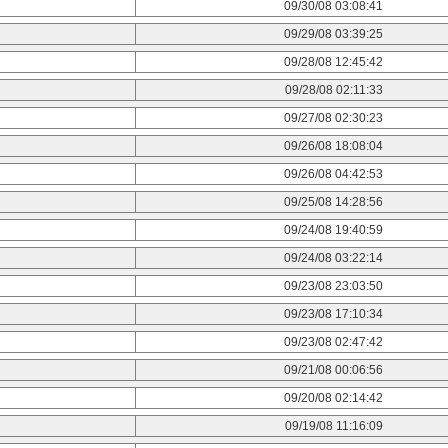
09/30/08 03:08:41
09/29/08 03:39:25
09/28/08 12:45:42
09/28/08 02:11:33
09/27/08 02:30:23
09/26/08 18:08:04
09/26/08 04:42:53
09/25/08 14:28:56
09/24/08 19:40:59
09/24/08 03:22:14
09/23/08 23:03:50
09/23/08 17:10:34
09/23/08 02:47:42
09/21/08 00:06:56
09/20/08 02:14:42
09/19/08 11:16:09