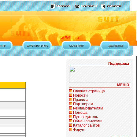
Поддержка
МЕНЮ
Главная страница
Новости
Правила
Партнерам
Рекламодателям
Помощь
Путеводитель
Обмен ссылками
Каталог сайтов
Форум