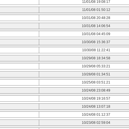
11/01/08 19:08:17
11/01/08 01:50:12
10/31/08 20:48:28
10/31/08 14:06:54
10/31/08 04:45:09
10/30/08 15:36:37
10/30/08 11:22:41
10/29/08 18:34:58
10/29/08 05:33:21
10/28/08 01:34:51
10/25/08 03:51:21
10/24/08 23:08:49
10/24/08 19:16:57
10/24/08 13:07:18
10/24/08 01:12:37
10/23/08 02:59:04