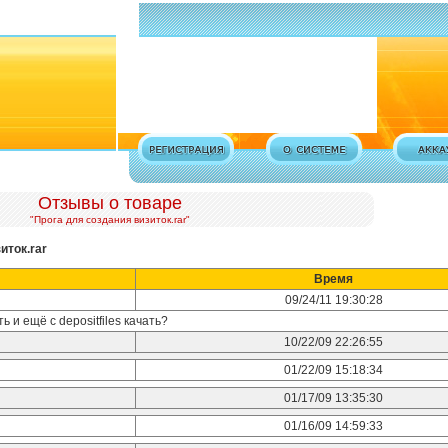
Отзывы о товаре
"Прога для создания визиток.rar"
иток.rar
Время
09/24/11 19:30:28
ь и ещё с depositfiles качать?
10/22/09 22:26:55
01/22/09 15:18:34
01/17/09 13:35:30
01/16/09 14:59:33